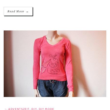
→
Read More
-
,
ADVENTSZEIT
,
DIY
,
DIY MODE