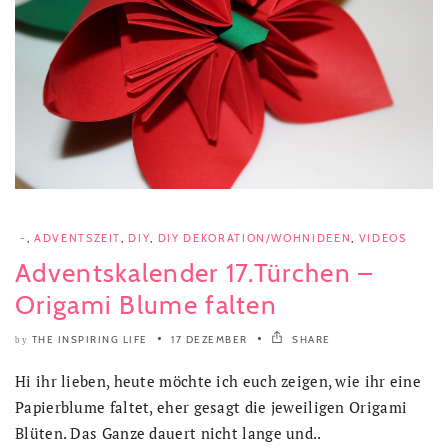
-
,
ADVENTSZEIT
,
DIY
,
DIY DEKORATION/WOHNIDEEN
,
VIDEOS
Adventskalender 17.Türchen –
Origami Blume falten
THE INSPIRING LIFE
17 DEZEMBER
SHARE
by
Hi ihr lieben, heute möchte ich euch zeigen, wie ihr eine
Papierblume faltet, eher gesagt die jeweiligen Origami
Blüten. Das Ganze dauert nicht lange und..