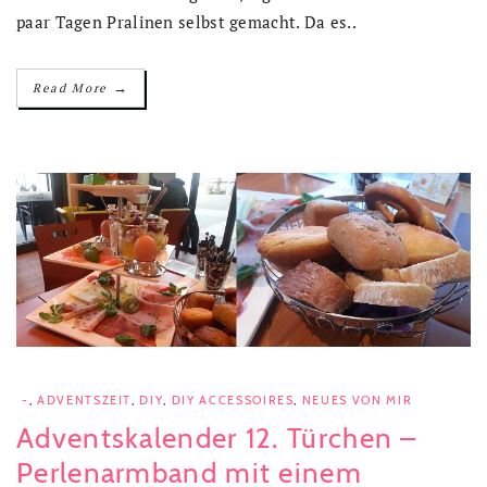
paar Tagen Pralinen selbst gemacht. Da es..
→
Read More
-
,
ADVENTSZEIT
,
DIY
,
DIY ACCESSOIRES
,
NEUES VON MIR
Adventskalender 12. Türchen –
Perlenarmband mit einem