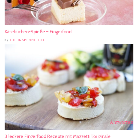
Käsekuchen-Spieße – Fingerfood
THE INSPIRING LIFE
by
Antworten
3 leckere Fingerfood Rezepte mit Mazzetti l’originale