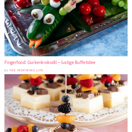
Fingerfood: Gurkenkrokodil – lustige Buffetidee
THE INSPIRING LIFE
by