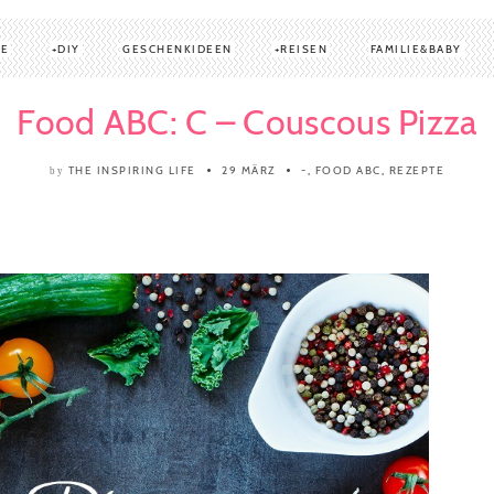
TE
DIY
GESCHENKIDEEN
REISEN
FAMILIE&BABY
Food ABC: C – Couscous Pizza
THE INSPIRING LIFE
29 MÄRZ
-
,
FOOD ABC
,
REZEPTE
by