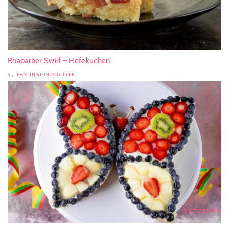
Rhabarber Swirl – Hefekuchen
THE INSPIRING LIFE
by
Antworten