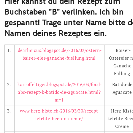
Hier kannst du dein Rezept zum
Buchstaben "B" verlinken. Ich bin
gespannt! Trage unter Name bitte 
Namen deines Rezeptes ein.
1.
dearlicious.blogspot.de/2016/03/ostern-
Baiser-
baiser-eier-ganache-fuellung.html
Ostereier 
Ganache
Füllung
2.
kartoffeltiger.blogspot.de/2016/03/food-
Batido-de
abc-rezept-b-batido-de-aguacate.html?
Aguacat
m=1
3.
www.herz-kiste.ch/2016/03/30/rezept-
Herz-Kist
leichte-beeren-creme/
Leichte Bee
Creme