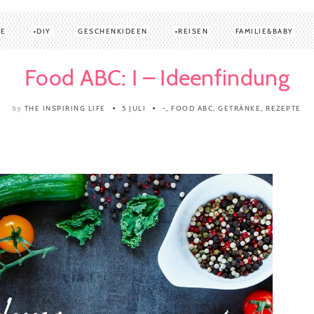
TE
DIY
GESCHENKIDEEN
REISEN
FAMILIE&BABY
Food ABC: I – Ideenfindung
THE INSPIRING LIFE
5 JULI
-
,
FOOD ABC
,
GETRÄNKE
,
REZEPTE
by