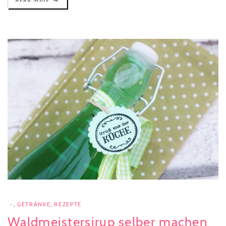
-
,
GETRÄNKE
,
REZEPTE
Waldmeistersirup selber machen