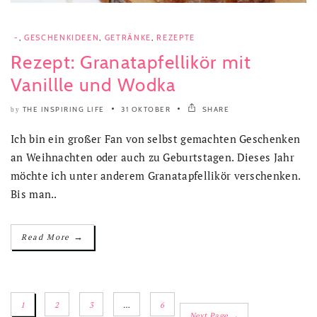
-
,
GESCHENKIDEEN
,
GETRÄNKE
,
REZEPTE
Rezept: Granatapfellikör mit
Vanillle und Wodka
THE INSPIRING LIFE
31 OKTOBER
SHARE
by
Ich bin ein großer Fan von selbst gemachten Geschenken
an Weihnachten oder auch zu Geburtstagen. Dieses Jahr
möchte ich unter anderem Granatapfellikör verschenken.
Bis man..
→
Read More
1
2
3
…
6
Next Page →