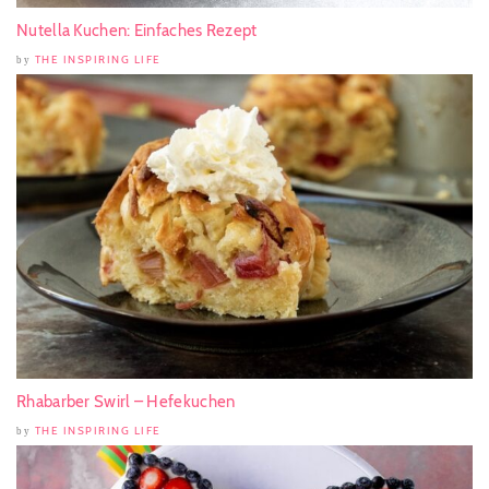
Nutella Kuchen: Einfaches Rezept
THE INSPIRING LIFE
by
Rhabarber Swirl – Hefekuchen
THE INSPIRING LIFE
by