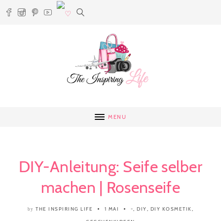
MENU
DIY-Anleitung: Seife selber
machen | Rosenseife
THE INSPIRING LIFE
1 MAI
-
,
DIY
,
DIY KOSMETIK
,
by