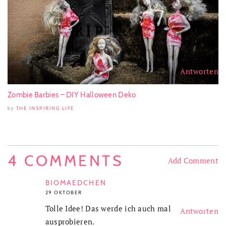
Antworten
Zombie Barbies – DIY Halloween Deko
THE INSPIRING LIFE
by
4 COMMENTS
Add Comment
BIOMAEDCHEN
29 OKTOBER
Tolle Idee! Das werde ich auch mal
Antworten
ausprobieren.