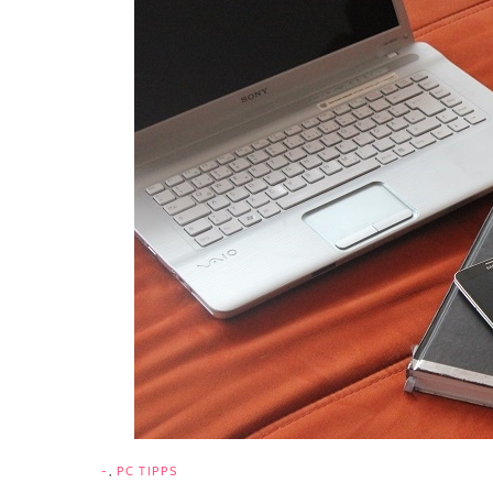
-
,
PC TIPPS