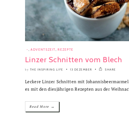
-
,
ADVENTSZEIT
,
REZEPTE
Linzer Schnitten vom Blech
THE INSPIRING LIFE
13 DEZEMBER
SHARE
by
Leckere Linzer Schnitten mit Johannisbeermarmela
es mit den diesjährigen Rezepten aus der Weihnach
→
Read More