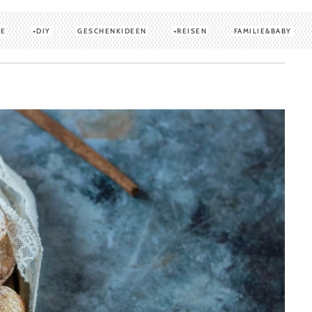
TE
DIY
GESCHENKIDEEN
REISEN
FAMILIE&BABY