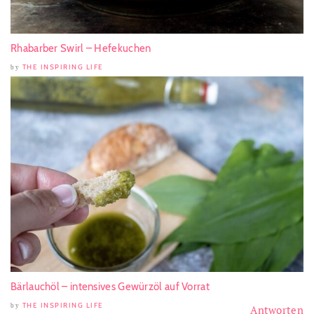
Rhabarber Swirl – Hefekuchen
THE INSPIRING LIFE
by
Bärlauchöl – intensives Gewürzöl auf Vorrat
THE INSPIRING LIFE
by
Antworten