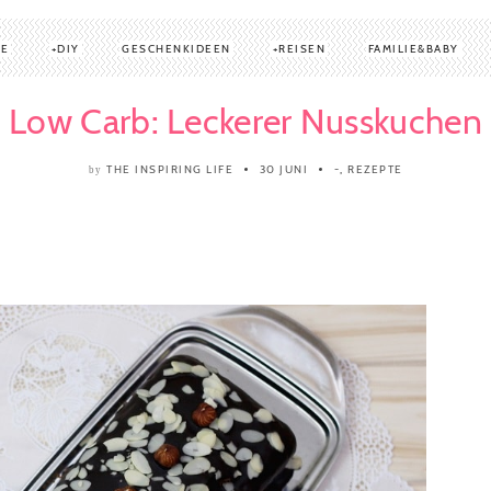
TE
DIY
GESCHENKIDEEN
REISEN
FAMILIE&BABY
Low Carb: Leckerer Nusskuchen
THE INSPIRING LIFE
30 JUNI
-
,
REZEPTE
by