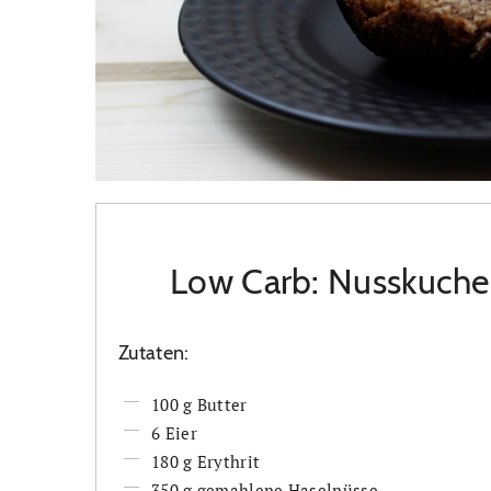
Low Carb: Nusskuch
Zutaten:
100 g Butter
6 Eier
180 g Erythrit
350 g gemahlene Haselnüsse