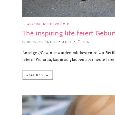
-
,
ANZEIGE
,
NEUES VON MIR
The inspiring life feiert Gebur
THE INSPIRING LIFE
8 JULI
SHARE
by
Anzeige //Gewinne wurden mir kostenlos zur Verfüg
feiern! Wuhuuu, kaum zu glauben aber heute feier
→
Read More