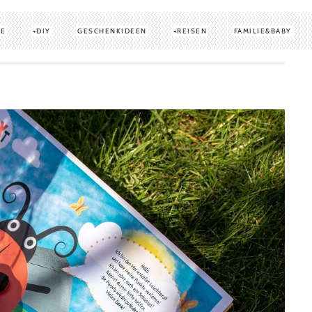
TE
DIY
GESCHENKIDEEN
REISEN
FAMILIE&BABY