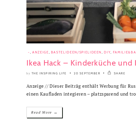
-
,
ANZEIGE
,
BASTELIDEEN/SPIELIDEEN
,
DIY
,
FAMILIE&B
Ikea Hack – Kinderküche und 
THE INSPIRING LIFE
20 SEPTEMBER
SHARE
by
Anzeige // Dieser Beiträg enthält Werbung für R
einen Kaufladen integieren – platzsparend und tr
→
Read More