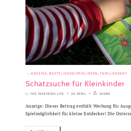
-
,
ANZEIGE
,
BASTELIDEEN/SPIELIDEEN
,
FAMILIE&BABY
Schatzsuche für Kleinkinder
THE INSPIRING LIFE
30 APRIL
SHARE
by
Anzeige: Dieser Beitrag enthält Werbung für Ausge
Spielmöglichkeit für kleine Entdecker! Die Osterzeit