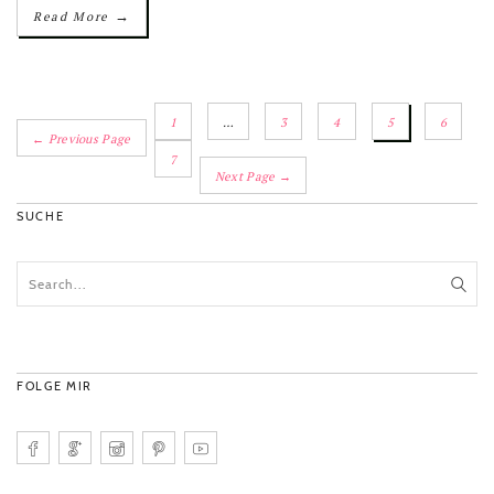
→
Read More
1
…
3
4
5
6
← Previous Page
7
Next Page →
SUCHE
FOLGE MIR