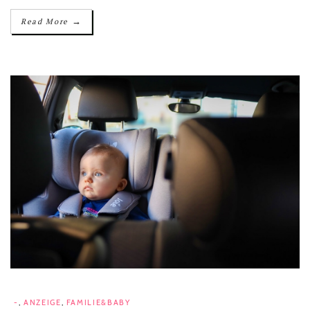
→
Read More
-
,
ANZEIGE
,
FAMILIE&BABY