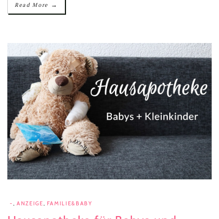
→
Read More
-
,
ANZEIGE
,
FAMILIE&BABY