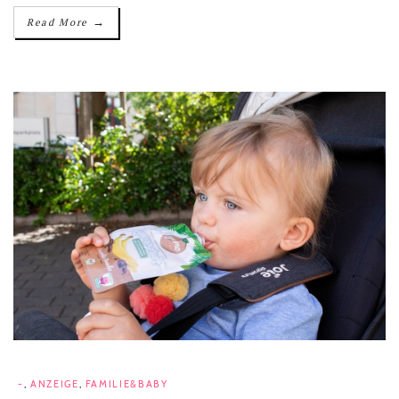
→
Read More
-
,
ANZEIGE
,
FAMILIE&BABY