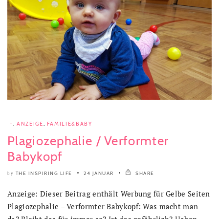
-
,
ANZEIGE
,
FAMILIE&BABY
Plagiozephalie / Verformter
Babykopf
THE INSPIRING LIFE
24 JANUAR
SHARE
by
Anzeige: Dieser Beitrag enthält Werbung für Gelbe Seiten
Plagiozephalie – Verformter Babykopf: Was macht man
da? Bleibt das für immer so? Ist das gefährlich? Haben..