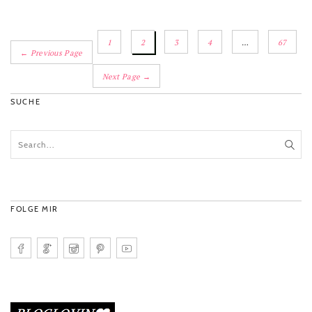
1
2
3
4
…
67
← Previous Page
Next Page →
SUCHE
FOLGE MIR