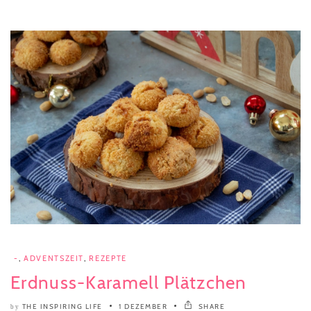
-
,
ADVENTSZEIT
,
REZEPTE
Erdnuss-Karamell Plätzchen
THE INSPIRING LIFE
1 DEZEMBER
SHARE
by