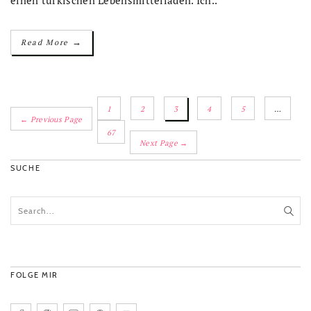
→
Read More
1
2
3
4
5
…
← Previous Page
67
Next Page →
SUCHE
FOLGE MIR