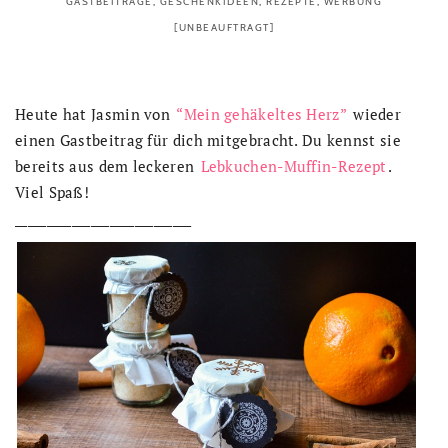
GASTBEITRÄGE
,
GESCHENKIDEEN
,
REZEPTE
,
WERBUNG
[UNBEAUFTRAGT]
Heute hat Jasmin von
“Mein gehäkeltes Herz”
wieder
einen Gastbeitrag für dich mitgebracht. Du kennst sie
bereits aus dem leckeren
Lebkuchen-Muffin-Rezept
.
Viel Spaß!
____________________________