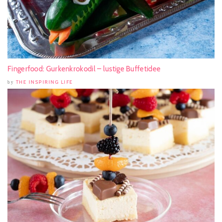
Fingerfood: Gurkenkrokodil – lustige Buffetidee
THE INSPIRING LIFE
by