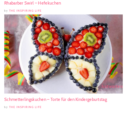
Rhabarber Swirl – Hefekuchen
THE INSPIRING LIFE
by
Antworten
Schmetterlingskuchen – Torte für den Kindergeburtstag
THE INSPIRING LIFE
by