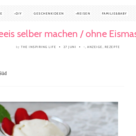
TE
DIY
GESCHENKIDEEN
REISEN
FAMILIE&BABY
leeis selber machen / ohne Eisma
THE INSPIRING LIFE
27 JUNI
-
,
ANZEIGE
,
REZEPTE
by
 Süd