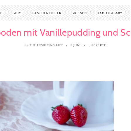
TE
DIY
GESCHENKIDEEN
REISEN
FAMILIE&BABY
oden mit Vanillepudding und S
THE INSPIRING LIFE
5 JUNI
-
,
REZEPTE
by