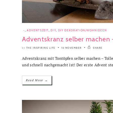
-
,
ADVENTSZEIT
,
DIY
,
DIY DEKORATION/WOHNIDEEN
Adventskranz selber machen
THE INSPIRING LIFE
16 NOVEMBER
SHARE
by
Adventskranz mit Tontöpfen selber machen – Tolle
und schnell nachgemacht ist! Der erste Advent steh
→
Read More