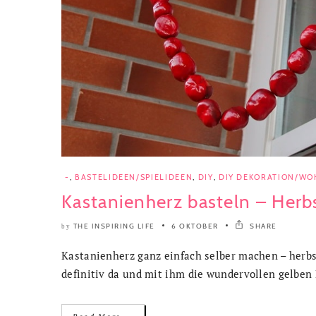
-
,
BASTELIDEEN/SPIELIDEEN
,
DIY
,
DIY DEKORATION/WO
Kastanienherz basteln – Herbs
THE INSPIRING LIFE
6 OKTOBER
SHARE
by
Kastanienherz ganz einfach selber machen – herbst
definitiv da und mit ihm die wundervollen gelben B